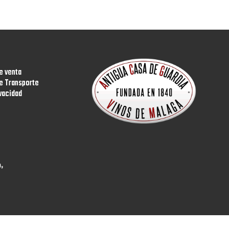
e venta
e Transporte
ivacidad