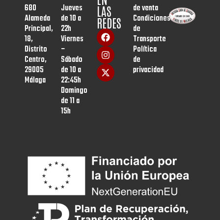
680
Jueves
de venta
LAS
Alameda
de 10 a
Condiciones
REDES
Principal,
22h
de
18,
Viernes
Transporte
Distrito
–
Política
Centro,
Sábado
de
29005
de 10 a
privacidad
Málaga
22:45h
Domingo
de 11 a
15h